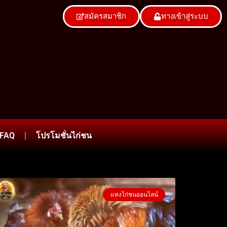
สมัครสมาชิก
ทางเข้าสู่ระบบ
อ-FAQ
โปรโมชั่นไก่ชน
แทงไก่ชนออนไลน์