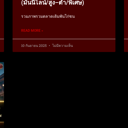
(มันนี่ไลน์/สูง–ต่ำ/พิเศษ)
รวมภาพรวมตลาดเดิมพันไก่ชน
READ MORE »
10 กันยายน 2025
ไม่มีความเห็น