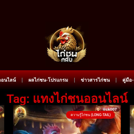
ออนไลน์
ผลไก่ชน-โปรแกรม
ข่าวสารไก่ชน
คู่มื
Tag: แทงไก่ชนออนไลน์
ความรู้ไก่ชน (LONG-TAIL)