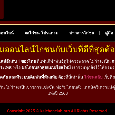
ออนไลน์
ผลไก่ชน-โปรแกรม
ข่าวสารไก่ชน
คู่มื
ันออนไลน์ไก่ชนกับเว็บที่ดีที่สุดต้
ลน์อันดับ 1 ของไทย
ที่แฟนกีฬาพันธุ์ดุไม่ควรพลาด ไม่ว่าจะเป็น
ก
ประเทศ
, หรือ
ผลไก่ชนล่าสุดแบบเรียลไทม์
เรารวมทุกสิ่งไว้ให้ครบจบ
ดภัย และมีระบบเดิมพันที่ทันสมัย
ต้องที่นี่เท่านั้น
ไก่ชนคลับ
เว็บที
วัน ไม่ว่าจะเป็นข่าวการแข่งขัน, ฟอร์มไก่ชนดัง, เทคนิควิเคราะห์
แห่งปี 2568
Copyright 2025 © kaichonclub.org All Rights Reserved.