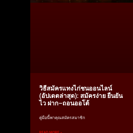
วิธีสมัครแทงไก่ชนออนไลน์
(อัปเดตล่าสุด): สมัครง่าย ยืนยัน
ไว ฝาก–ถอนออโต้
คู่มือนี้พาคุณสมัครสมาชิก
READ MORE »