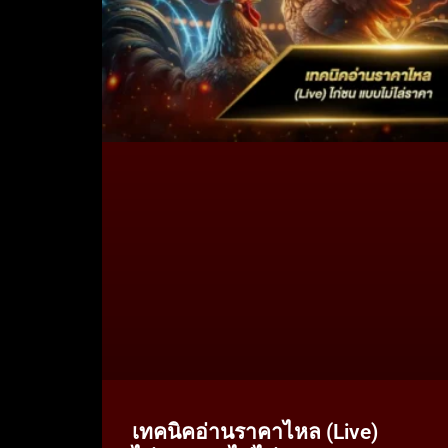
เทคนิคอ่านราคาไหล (Live)