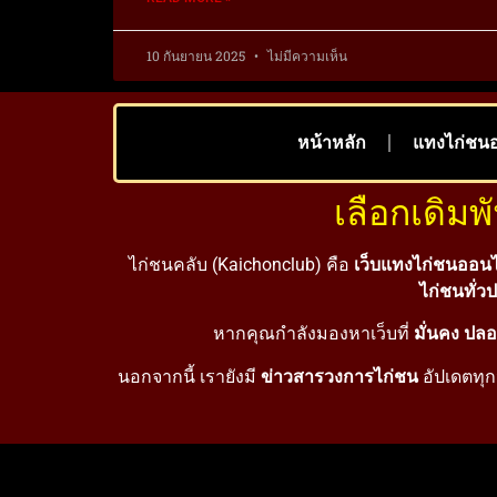
10 กันยายน 2025
ไม่มีความเห็น
หน้าหลัก
แทงไก่ชน
เลือกเดิมพ
ไก่ชนคลับ (Kaichonclub) คือ
เว็บแทงไก่ชนออนไ
ไก่ชนทั่ว
หากคุณกำลังมองหาเว็บที่
มั่นคง ปลอ
นอกจากนี้ เรายังมี
ข่าวสารวงการไก่ชน
อัปเดตทุก