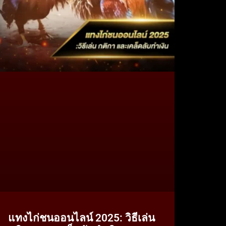
แทงไก่ชนออนไลน์ 2025: วิธีเล่น