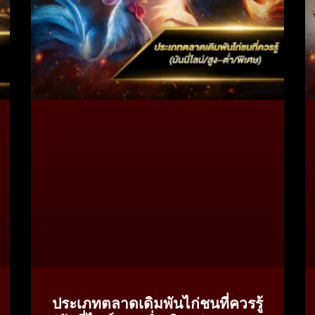
ประเภทตลาดเดิมพันไก่ชนที่ควรรู้