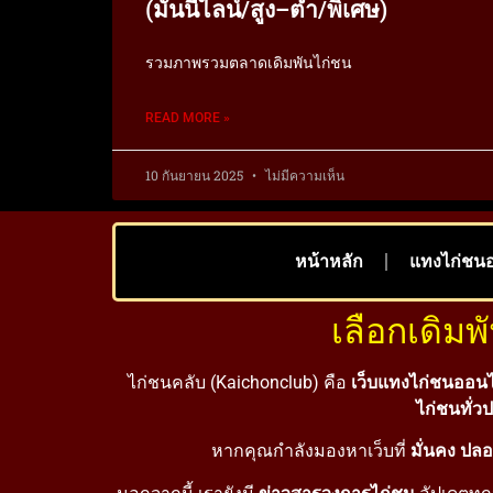
(มันนี่ไลน์/สูง–ต่ำ/พิเศษ)
รวมภาพรวมตลาดเดิมพันไก่ชน
READ MORE »
10 กันยายน 2025
ไม่มีความเห็น
หน้าหลัก
แทงไก่ชน
เลือกเดิมพ
ไก่ชนคลับ (Kaichonclub) คือ
เว็บแทงไก่ชนออนไ
ไก่ชนทั่ว
หากคุณกำลังมองหาเว็บที่
มั่นคง ปลอ