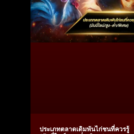
ประเภทตลาดเดิมพันไก่ชนที่ควรรู้