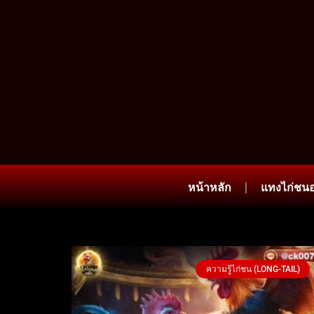
หน้าหลัก
แทงไก่ชน
ความรู้ไก่ชน (LONG-TAIL)