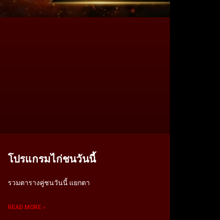
โปรแกรมไก่ชนวันนี้
รวมตารางคู่ชนวันนี้ แยกตา
READ MORE »