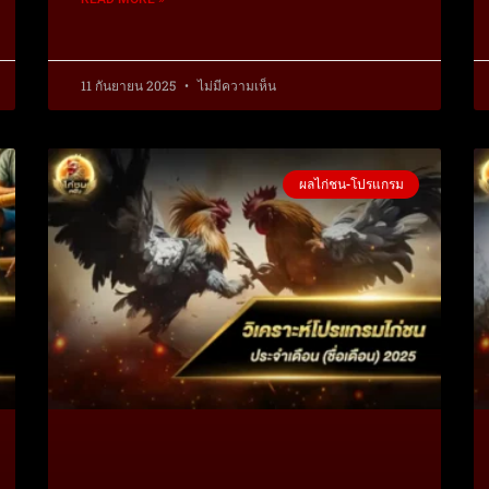
11 กันยายน 2025
ไม่มีความเห็น
ผลไก่ชน-โปรแกรม