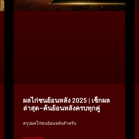
ผลไก่ชนย้อนหลัง 2025 | เช็กผล
ล่าสุด–ค้นย้อนหลังครบทุกคู่
สรุปผลไก่ชนย้อนหลังสำหรับ
READ MORE »