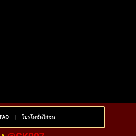
อ-FAQ
โปรโมชั่นไก่ชน