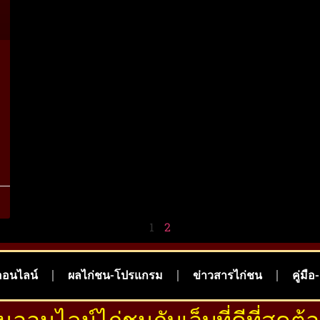
1
2
ออนไลน์
ผลไก่ชน-โปรแกรม
ข่าวสารไก่ชน
คู่มื