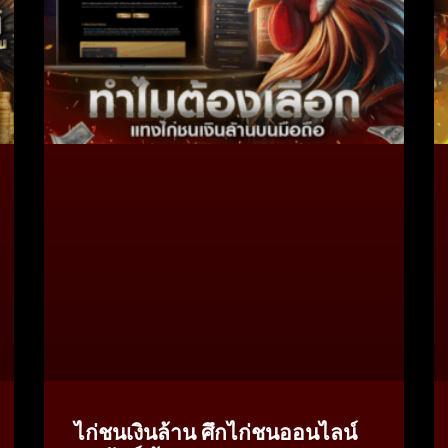
ไก่ชนเงินล้าน ศึกไก่ชนออนไลน์