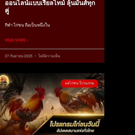
ออนไลน์แบบเรียลไทม์ ลุ้นมันส์ทุก
คู่
กีฬา ไก่ชน ถือเป็นหนึ่งใน
READ MORE »
27 กันยายน 2025
ไม่มีความเห็น
ผลไก่ชน-โปรแกรม