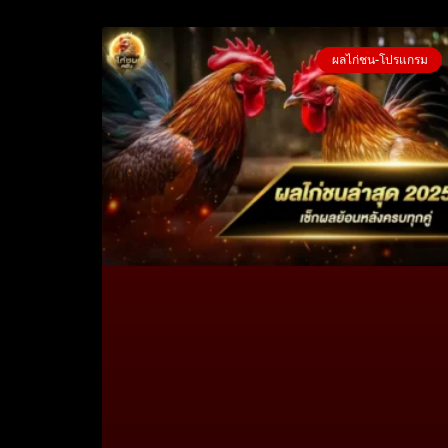
ผลไก่ชน-โปรแกรม