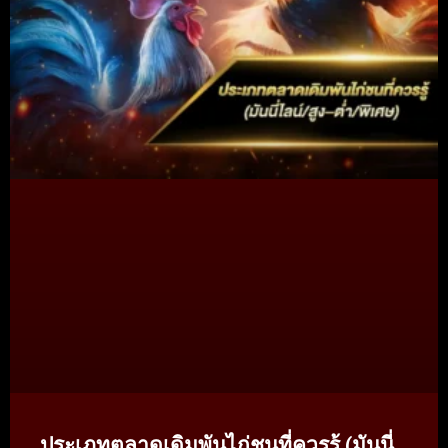
ประเภทตลาดเดิมพันไก่ชนที่ควรรู้ (มันนี่