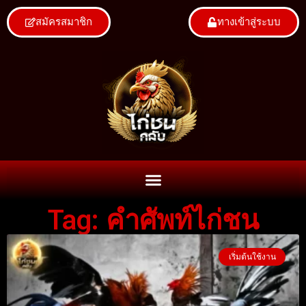
สมัครสมาชิก
ทางเข้าสู่ระบบ
Tag: คำศัพท์ไก่ชน
เริ่มต้นใช้งาน