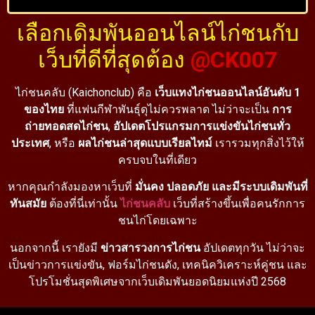
เลือกเดิมพันออนไลน์ไก่ชนกับ
เว็บที่ดีที่สุดต้อง
@CK007
ไก่ชนคลับ (Kaichonclub) คือ
เว็บแทงไก่ชนออนไลน์อันดับ 1
ของไทย
ที่แฟนกีฬาพันธุ์ดุไม่ควรพลาด ไม่ว่าจะเป็น
การ
ถ่ายทอดสดไก่ชน
,
อัปเดตโปรแกรมการแข่งขันไก่ชนทั่ว
ประเทศ
, หรือ
ผลไก่ชนล่าสุดแบบเรียลไทม์
เรารวมทุกสิ่งไว้ให้
ครบจบในที่เดียว
หากคุณกำลังมองหาเว็บที่
มั่นคง ปลอดภัย และมีระบบเดิมพันที่
ทันสมัย
ต้องที่นี่เท่านั้น
ไก่ชนคลับ
เว็บที่สร้างขึ้นเพื่อคนรักการ
ชนไก่โดยเฉพาะ
นอกจากนี้ เรายังมี
ข่าวสารวงการไก่ชน
อัปเดตทุกวัน ไม่ว่าจะ
เป็นข่าวการแข่งขัน, ฟอร์มไก่ชนดัง, เทคนิควิเคราะห์คู่ชน และ
โปรโมชั่นสุดพิเศษจากเว็บเดิมพันยอดนิยมแห่งปี 2568