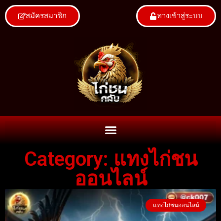
สมัครสมาชิก
ทางเข้าสู่ระบบ
Category: แทงไก่ชน
ออนไลน์
แทงไก่ชนออนไลน์