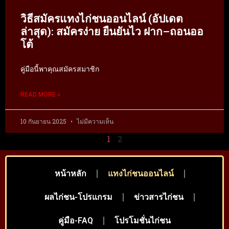
วิธีสมัครแทงไก่ชนออนไลน์ (อัปเดต
ล่าสุด): สมัครง่าย ยืนยันไว ฝาก–ถอนออ
โต้
คู่มือนี้พาคุณสมัครสมาชิก
READ MORE »
10 กันยายน 2025
ไม่มีความเห็น
1
2
หน้าหลัก
แทงไก่ชนออนไลน์
ผลไก่ชน-โปรแกรม
ข่าวสารไก่ชน
คู่มือ-FAQ
โปรโมชั่นไก่ชน