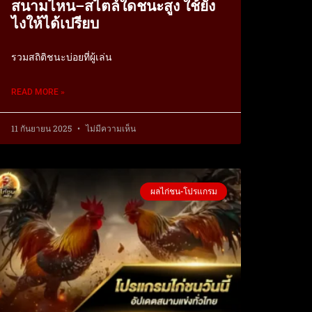
สนามไหน–สไตล์ใดชนะสูง ใช้ยัง
ไงให้ได้เปรียบ
รวมสถิติชนะบ่อยที่ผู้เล่น
READ MORE »
11 กันยายน 2025
ไม่มีความเห็น
ผลไก่ชน-โปรแกรม