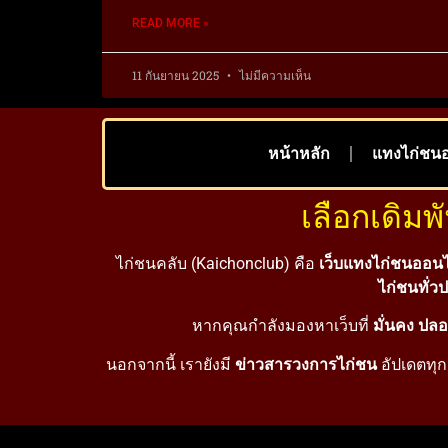
READ MORE »
11 กันยายน 2025
ไม่มีความเห็น
หน้าหลัก
แทงไก่ชน
เลือกเดิมพ
ไก่ชนคลับ (Kaichonclub) คือ
เว็บแทงไก่ชนออนไ
ไก่ชนทั่ว
หากคุณกำลังมองหาเว็บที่
มั่นคง ปลอ
นอกจากนี้ เรายังมี
ข่าวสารวงการไก่ชน
อัปเดตทุก