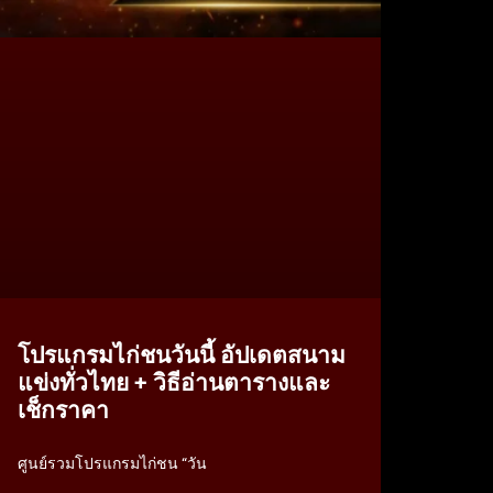
โปรแกรมไก่ชนวันนี้ อัปเดตสนาม
แข่งทั่วไทย + วิธีอ่านตารางและ
เช็กราคา
ศูนย์รวมโปรแกรมไก่ชน “วัน