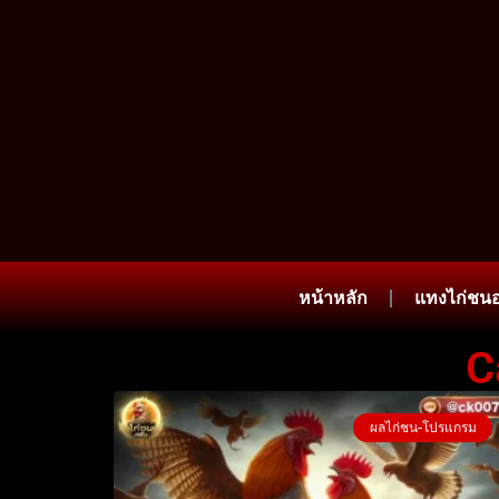
หน้าหลัก
แทงไก่ชน
C
ผลไก่ชน-โปรแกรม