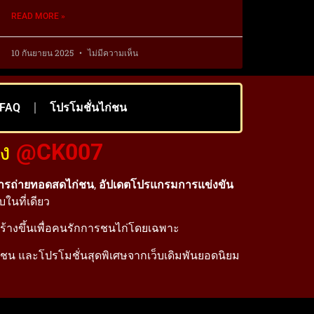
READ MORE »
10 กันยายน 2025
ไม่มีความเห็น
อ-FAQ
โปรโมชั่นไก่ชน
อง
@CK007
ารถ่ายทอดสดไก่ชน
,
อัปเดตโปรแกรมการแข่งขัน
ในที่เดียว
่สร้างขึ้นเพื่อคนรักการชนไก่โดยเฉพาะ
คู่ชน และโปรโมชั่นสุดพิเศษจากเว็บเดิมพันยอดนิยม