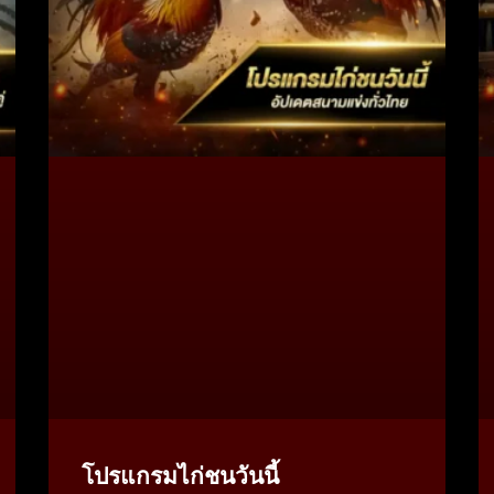
โปรแกรมไก่ชนวันนี้