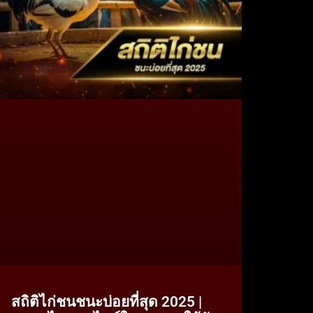
สถิติไก่ชนชนะบ่อยที่สุด 2025 |