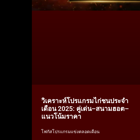
วิเคราะห์โปรแกรมไก่ชนประจำ
เดือน 2025: คู่เด่น–สนามฮอต–
แนวโน้มราคา
โฟกัสโปรแกรมแข่งตลอดเดือน