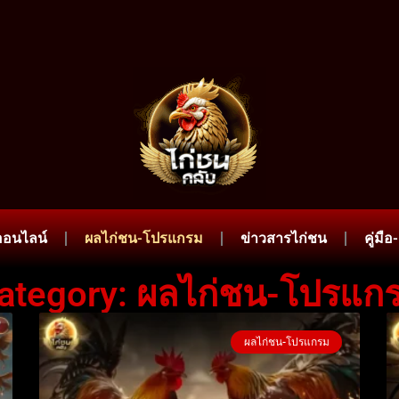
ออนไลน์
ผลไก่ชน-โปรแกรม
ข่าวสารไก่ชน
คู่มื
ategory: ผลไก่ชน-โปรแก
ผลไก่ชน-โปรแกรม