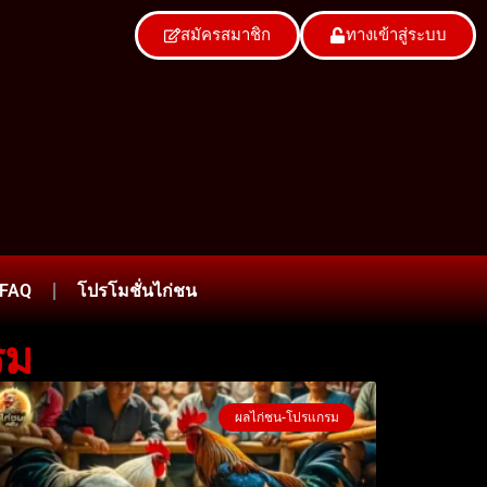
สมัครสมาชิก
ทางเข้าสู่ระบบ
อ-FAQ
โปรโมชั่นไก่ชน
รม
ผลไก่ชน-โปรแกรม