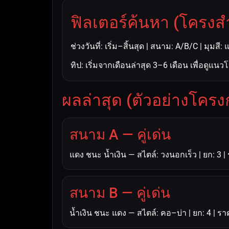
ฟิลเตอร์ค้นหา (โครงส
ช่วงวันที่: เริ่ม–สิ้นสุด | สนาม: A/B/C | มุมส
ทิป: เริ่มจากเดือนล่าสุด 3–6 เดือน เพื่อดูแน
ผลล่าสุด (ตัวอย่างโคร
สนาม A — คู่เด่น
แดง ชนะ น้ำเงิน — สไตล์: วงนอกเร็ว | ยก: 3 
สนาม B — คู่เด่น
น้ำเงิน ชนะ แดง — สไตล์: คอ–บ่า | ยก: 4 | ร