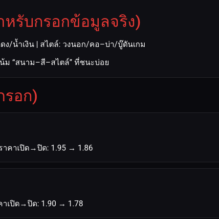
ำหรับกรอกข้อมูลจริง)
ี: แดง/น้ำเงิน | สไตล์: วงนอก/คอ–บ่า/บู๊ดันเกม
วโน้ม “สนาม–สี–สไตล์” ที่ชนะบ่อย
งกรอก)
| ราคาเปิด→ปิด: 1.95 → 1.86
าคาเปิด→ปิด: 1.90 → 1.78