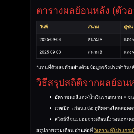
ตารางผลย้อนหลัง (ตัว
วันที่
สนาม
คู่ชน
2025-09-04
สนาม A
แดง v
2025-09-03
สนาม B
แดง v
*แทนที่ตัวเลขตัวอย่างด้วยข้อมูลจริงประจำวัน
วิธีสรุปสถิติจากผลย้อนห
อัตราชนะสีแดง/น้ำเงินรายสนาม = ชนะ
เรตเปิด→ก่อนแข่ง: ดูทิศทางไหลสอดคล
สไตล์ที่ชนะบ่อยช่วงเดือนนี้: วงนอก/ค
สรุปภาพรวมเดือน อ่านต่อที่
วิเคราะห์โปรแกรม