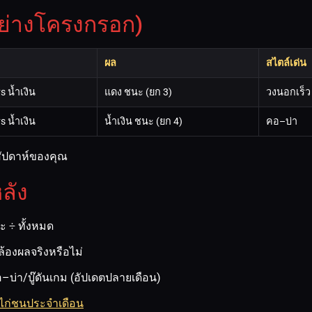
อย่างโครงกรอก)
ผล
สไตล์เด่น
s น้ำเงิน
แดง ชนะ (ยก 3)
วงนอกเร็ว
s น้ำเงิน
น้ำเงิน ชนะ (ยก 4)
คอ–บ่า
/สัปดาห์ของคุณ
ลัง
 ÷ ทั้งหมด
้องผลจริงหรือไม่
อ–บ่า/บู๊ดันเกม (อัปเดตปลายเดือน)
ไก่ชนประจำเดือน