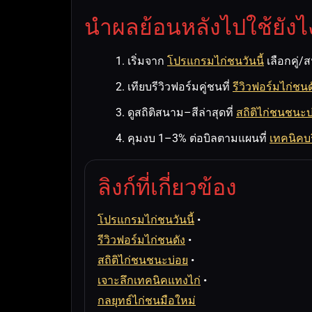
นำผลย้อนหลังไปใช้ยังไง
เริ่มจาก
โปรแกรมไก่ชนวันนี้
เลือกคู่/ส
เทียบรีวิวฟอร์มคู่ชนที่
รีวิวฟอร์มไก่ชนด
ดูสถิติสนาม–สีล่าสุดที่
สถิติไก่ชนชนะบ
คุมงบ 1–3% ต่อบิลตามแผนที่
เทคนิคบร
ลิงก์ที่เกี่ยวข้อง
โปรแกรมไก่ชนวันนี้
•
รีวิวฟอร์มไก่ชนดัง
•
สถิติไก่ชนชนะบ่อย
•
เจาะลึกเทคนิคแทงไก่
•
กลยุทธ์ไก่ชนมือใหม่