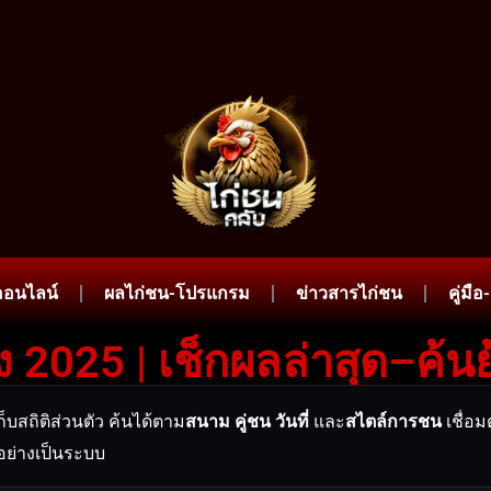
ออนไลน์
ผลไก่ชน-โปรแกรม
ข่าวสารไก่ชน
คู่มื
 2025 | เช็กผลล่าสุด–ค้นย
สถิติส่วนตัว ค้นได้ตาม
สนาม
คู่ชน
วันที่
และ
สไตล์การชน
เชื่อม
อย่างเป็นระบบ